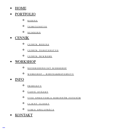
HOME
PORTFOLIO
RODINA
TEHOTENSTVO
NEWBORN
CENNÍK
CENNÍK RODINA
CENNÍK TEHOTENSTVO
CENNÍK NEWBORN
WORKSHOP
NOVORODENECKÝ WORKSHOP
WORKSHOP – RODINA&MATERNITY
INFO
PRODUKTY
ČASTÉ OTÁZKY
TVOJ SPRIEVODCA RODINNÝM FOTENÍM
CLIENT CLOSET
VIDEO SPOLUPRÁCA
KONTAKT