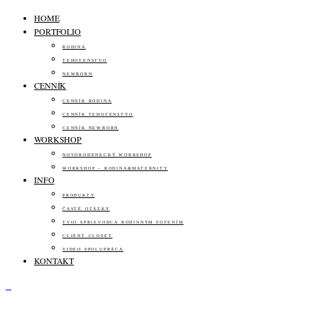
HOME
PORTFOLIO
RODINA
TEHOTENSTVO
NEWBORN
CENNÍK
CENNÍK RODINA
CENNÍK TEHOTENSTVO
CENNÍK NEWBORN
WORKSHOP
NOVORODENECKÝ WORKSHOP
WORKSHOP – RODINA&MATERNITY
INFO
PRODUKTY
ČASTÉ OTÁZKY
TVOJ SPRIEVODCA RODINNÝM FOTENÍM
CLIENT CLOSET
VIDEO SPOLUPRÁCA
KONTAKT