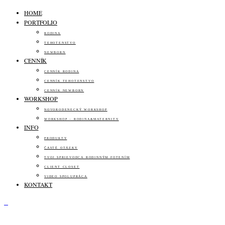
HOME
PORTFOLIO
RODINA
TEHOTENSTVO
NEWBORN
CENNÍK
CENNÍK RODINA
CENNÍK TEHOTENSTVO
CENNÍK NEWBORN
WORKSHOP
NOVORODENECKÝ WORKSHOP
WORKSHOP – RODINA&MATERNITY
INFO
PRODUKTY
ČASTÉ OTÁZKY
TVOJ SPRIEVODCA RODINNÝM FOTENÍM
CLIENT CLOSET
VIDEO SPOLUPRÁCA
KONTAKT