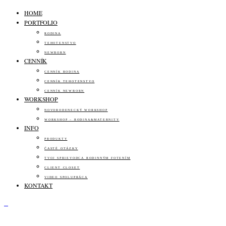
HOME
PORTFOLIO
RODINA
TEHOTENSTVO
NEWBORN
CENNÍK
CENNÍK RODINA
CENNÍK TEHOTENSTVO
CENNÍK NEWBORN
WORKSHOP
NOVORODENECKÝ WORKSHOP
WORKSHOP – RODINA&MATERNITY
INFO
PRODUKTY
ČASTÉ OTÁZKY
TVOJ SPRIEVODCA RODINNÝM FOTENÍM
CLIENT CLOSET
VIDEO SPOLUPRÁCA
KONTAKT