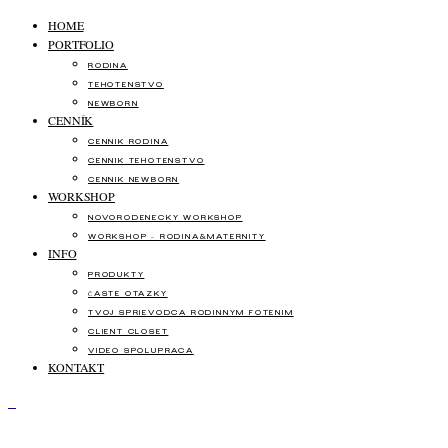
HOME
PORTFOLIO
RODINA
TEHOTENSTVO
NEWBORN
CENNÍK
CENNÍK RODINA
CENNÍK TEHOTENSTVO
CENNÍK NEWBORN
WORKSHOP
NOVORODENECKÝ WORKSHOP
WORKSHOP – RODINA&MATERNITY
INFO
PRODUKTY
ČASTÉ OTÁZKY
TVOJ SPRIEVODCA RODINNÝM FOTENÍM
CLIENT CLOSET
VIDEO SPOLUPRÁCA
KONTAKT