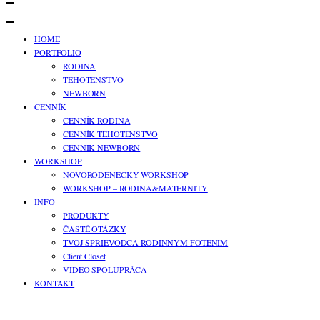
HOME
PORTFOLIO
RODINA
TEHOTENSTVO
NEWBORN
CENNÍK
CENNÍK RODINA
CENNÍK TEHOTENSTVO
CENNÍK NEWBORN
WORKSHOP
NOVORODENECKÝ WORKSHOP
WORKSHOP – RODINA&MATERNITY
INFO
PRODUKTY
ČASTÉ OTÁZKY
TVOJ SPRIEVODCA RODINNÝM FOTENÍM
Client Closet
VIDEO SPOLUPRÁCA
KONTAKT