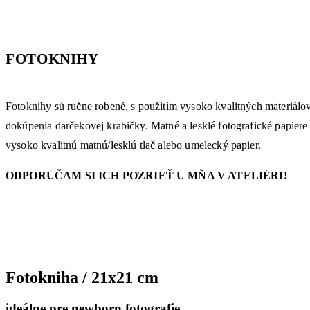
FOTOKNIHY
Fotoknihy sú ručne robené, s použitím vysoko kvalitných materiál
dokúpenia darčekovej krabičky. Matné a lesklé fotografické papiere
vysoko kvalitnú matnú/lesklú tlač alebo umelecký papier.
ODPORÚČAM SI ICH POZRIEŤ U MŇA V ATELIÉRI!
Fotokniha / 21x21 cm
ideálne pre newborn fotografie