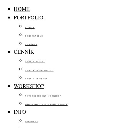
HOME
PORTFOLIO
RODINA
TEHOTENSTVO
NEWBORN
CENNÍK
CENNÍK RODINA
CENNÍK TEHOTENSTVO
CENNÍK NEWBORN
WORKSHOP
NOVORODENECKÝ WORKSHOP
WORKSHOP – RODINA&MATERNITY
INFO
PRODUKTY