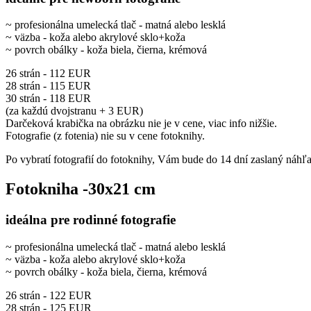
~ profesionálna umelecká tlač - matná alebo lesklá
~ väzba - koža alebo akrylové sklo+koža
~ povrch obálky - koža biela, čierna, krémová
26 strán - 112 EUR
28 strán - 115 EUR
30 strán - 118 EUR
(za každú dvojstranu + 3 EUR)
Darčeková krabička na obrázku nie je v cene, viac info nižšie.
Fotografie (z fotenia) nie su v cene fotoknihy.
Po vybratí fotografií do fotoknihy, Vám bude do 14 dní zaslaný náhľ
Fotokniha -30x21 cm
ideálna pre rodinné fotografie
~ profesionálna umelecká tlač - matná alebo lesklá
~ väzba - koža alebo akrylové sklo+koža
~ povrch obálky - koža biela, čierna, krémová
26 strán - 122 EUR
28 strán - 125 EUR