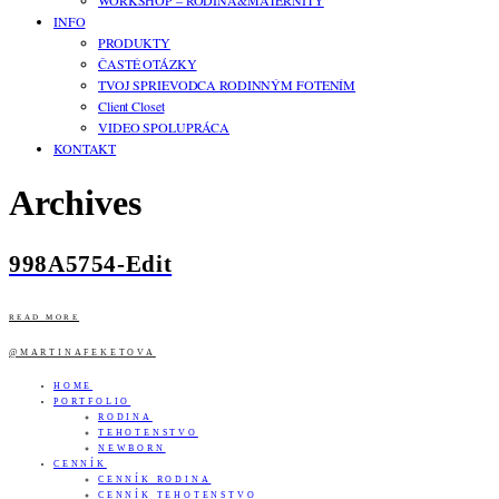
WORKSHOP – RODINA&MATERNITY
INFO
PRODUKTY
ČASTÉ OTÁZKY
TVOJ SPRIEVODCA RODINNÝM FOTENÍM
Client Closet
VIDEO SPOLUPRÁCA
KONTAKT
Archives
998A5754-Edit
READ MORE
@MARTINAFEKETOVA
HOME
PORTFOLIO
RODINA
TEHOTENSTVO
NEWBORN
CENNÍK
CENNÍK RODINA
CENNÍK TEHOTENSTVO