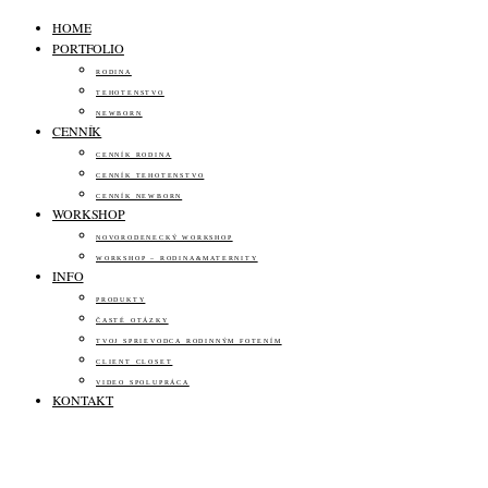
HOME
PORTFOLIO
RODINA
TEHOTENSTVO
NEWBORN
CENNÍK
CENNÍK RODINA
CENNÍK TEHOTENSTVO
CENNÍK NEWBORN
WORKSHOP
NOVORODENECKÝ WORKSHOP
WORKSHOP – RODINA&MATERNITY
INFO
PRODUKTY
ČASTÉ OTÁZKY
TVOJ SPRIEVODCA RODINNÝM FOTENÍM
CLIENT CLOSET
VIDEO SPOLUPRÁCA
KONTAKT