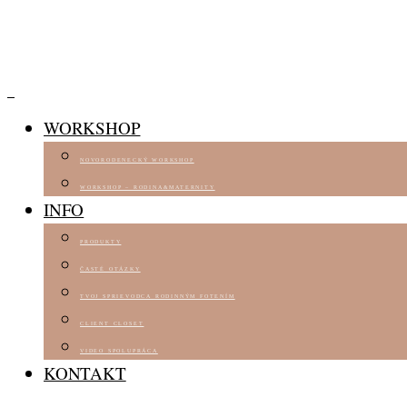
WORKSHOP
NOVORODENECKÝ WORKSHOP
WORKSHOP – RODINA&MATERNITY
INFO
PRODUKTY
ČASTÉ OTÁZKY
TVOJ SPRIEVODCA RODINNÝM FOTENÍM
CLIENT CLOSET
VIDEO SPOLUPRÁCA
KONTAKT