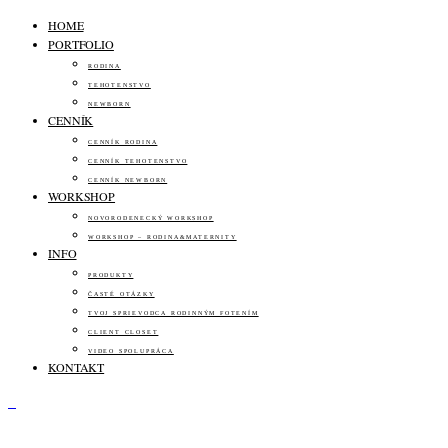
HOME
PORTFOLIO
RODINA
TEHOTENSTVO
NEWBORN
CENNÍK
CENNÍK RODINA
CENNÍK TEHOTENSTVO
CENNÍK NEWBORN
WORKSHOP
NOVORODENECKÝ WORKSHOP
WORKSHOP – RODINA&MATERNITY
INFO
PRODUKTY
ČASTÉ OTÁZKY
TVOJ SPRIEVODCA RODINNÝM FOTENÍM
CLIENT CLOSET
VIDEO SPOLUPRÁCA
KONTAKT