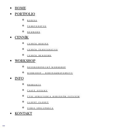
HOME
PORTFOLIO
RODINA
TEHOTENSTVO
NEWBORN
CENNÍK
CENNÍK RODINA
CENNÍK TEHOTENSTVO
CENNÍK NEWBORN
WORKSHOP
NOVORODENECKÝ WORKSHOP
WORKSHOP – RODINA&MATERNITY
INFO
PRODUKTY
ČASTÉ OTÁZKY
TVOJ SPRIEVODCA RODINNÝM FOTENÍM
CLIENT CLOSET
VIDEO SPOLUPRÁCA
KONTAKT