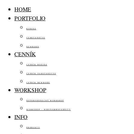
HOME
PORTFOLIO
RODINA
TEHOTENSTVO
NEWBORN
CENNÍK
CENNÍK RODINA
CENNÍK TEHOTENSTVO
CENNÍK NEWBORN
WORKSHOP
NOVORODENECKÝ WORKSHOP
WORKSHOP – RODINA&MATERNITY
INFO
PRODUKTY