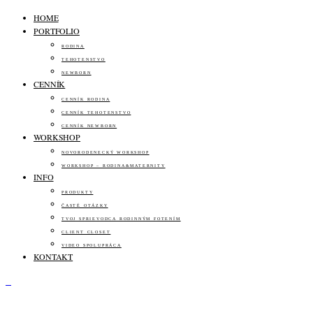
HOME
PORTFOLIO
RODINA
TEHOTENSTVO
NEWBORN
CENNÍK
CENNÍK RODINA
CENNÍK TEHOTENSTVO
CENNÍK NEWBORN
WORKSHOP
NOVORODENECKÝ WORKSHOP
WORKSHOP – RODINA&MATERNITY
INFO
PRODUKTY
ČASTÉ OTÁZKY
TVOJ SPRIEVODCA RODINNÝM FOTENÍM
CLIENT CLOSET
VIDEO SPOLUPRÁCA
KONTAKT