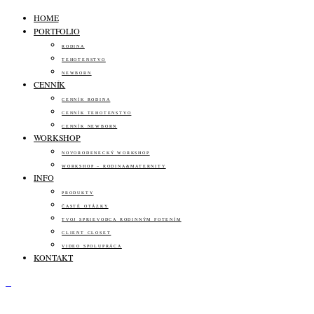
HOME
PORTFOLIO
RODINA
TEHOTENSTVO
NEWBORN
CENNÍK
CENNÍK RODINA
CENNÍK TEHOTENSTVO
CENNÍK NEWBORN
WORKSHOP
NOVORODENECKÝ WORKSHOP
WORKSHOP – RODINA&MATERNITY
INFO
PRODUKTY
ČASTÉ OTÁZKY
TVOJ SPRIEVODCA RODINNÝM FOTENÍM
CLIENT CLOSET
VIDEO SPOLUPRÁCA
KONTAKT