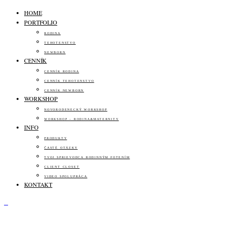
HOME
PORTFOLIO
RODINA
TEHOTENSTVO
NEWBORN
CENNÍK
CENNÍK RODINA
CENNÍK TEHOTENSTVO
CENNÍK NEWBORN
WORKSHOP
NOVORODENECKÝ WORKSHOP
WORKSHOP – RODINA&MATERNITY
INFO
PRODUKTY
ČASTÉ OTÁZKY
TVOJ SPRIEVODCA RODINNÝM FOTENÍM
CLIENT CLOSET
VIDEO SPOLUPRÁCA
KONTAKT