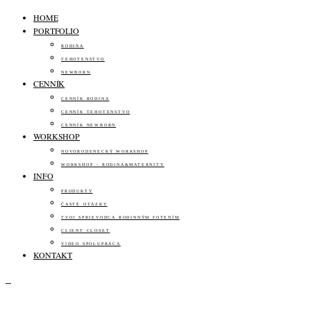
HOME
PORTFOLIO
RODINA
TEHOTENSTVO
NEWBORN
CENNÍK
CENNÍK RODINA
CENNÍK TEHOTENSTVO
CENNÍK NEWBORN
WORKSHOP
NOVORODENECKÝ WORKSHOP
WORKSHOP – RODINA&MATERNITY
INFO
PRODUKTY
ČASTÉ OTÁZKY
TVOJ SPRIEVODCA RODINNÝM FOTENÍM
CLIENT CLOSET
VIDEO SPOLUPRÁCA
KONTAKT