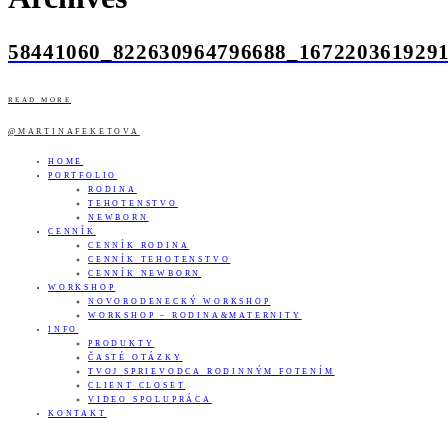
58441060_822630964796688_167220361929
READ MORE
@MARTINAFEKETOVA
HOME
PORTFOLIO
RODINA
TEHOTENSTVO
NEWBORN
CENNÍK
CENNÍK RODINA
CENNÍK TEHOTENSTVO
CENNÍK NEWBORN
WORKSHOP
NOVORODENECKÝ WORKSHOP
WORKSHOP – RODINA&MATERNITY
INFO
PRODUKTY
ČASTÉ OTÁZKY
TVOJ SPRIEVODCA RODINNÝM FOTENÍM
CLIENT CLOSET
VIDEO SPOLUPRÁCA
KONTAKT