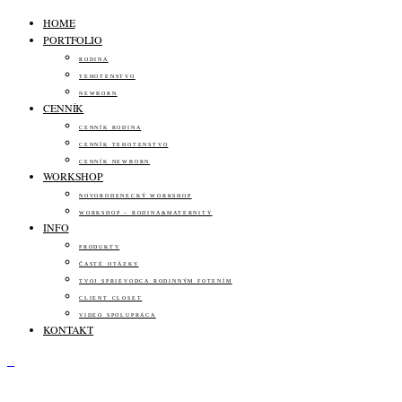
HOME
PORTFOLIO
RODINA
TEHOTENSTVO
NEWBORN
CENNÍK
CENNÍK RODINA
CENNÍK TEHOTENSTVO
CENNÍK NEWBORN
WORKSHOP
NOVORODENECKÝ WORKSHOP
WORKSHOP – RODINA&MATERNITY
INFO
PRODUKTY
ČASTÉ OTÁZKY
TVOJ SPRIEVODCA RODINNÝM FOTENÍM
CLIENT CLOSET
VIDEO SPOLUPRÁCA
KONTAKT