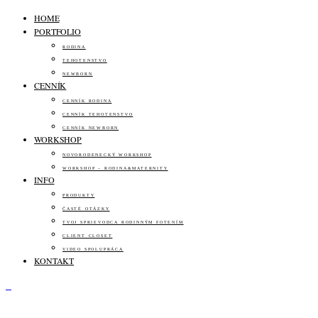
HOME
PORTFOLIO
RODINA
TEHOTENSTVO
NEWBORN
CENNÍK
CENNÍK RODINA
CENNÍK TEHOTENSTVO
CENNÍK NEWBORN
WORKSHOP
NOVORODENECKÝ WORKSHOP
WORKSHOP – RODINA&MATERNITY
INFO
PRODUKTY
ČASTÉ OTÁZKY
TVOJ SPRIEVODCA RODINNÝM FOTENÍM
CLIENT CLOSET
VIDEO SPOLUPRÁCA
KONTAKT