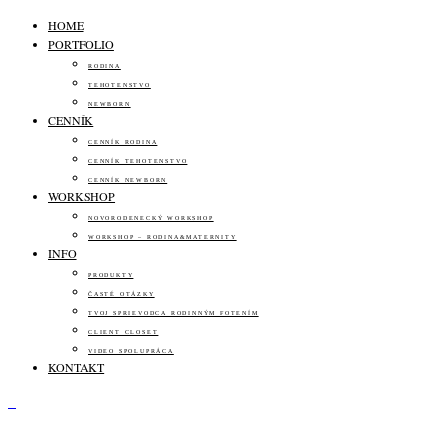
HOME
PORTFOLIO
RODINA
TEHOTENSTVO
NEWBORN
CENNÍK
CENNÍK RODINA
CENNÍK TEHOTENSTVO
CENNÍK NEWBORN
WORKSHOP
NOVORODENECKÝ WORKSHOP
WORKSHOP – RODINA&MATERNITY
INFO
PRODUKTY
ČASTÉ OTÁZKY
TVOJ SPRIEVODCA RODINNÝM FOTENÍM
CLIENT CLOSET
VIDEO SPOLUPRÁCA
KONTAKT