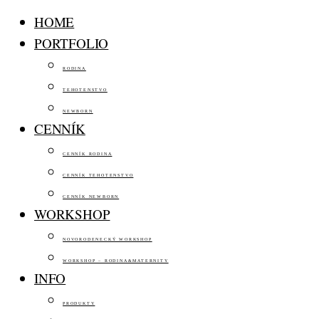
HOME
PORTFOLIO
RODINA
TEHOTENSTVO
NEWBORN
CENNÍK
CENNÍK RODINA
CENNÍK TEHOTENSTVO
CENNÍK NEWBORN
WORKSHOP
NOVORODENECKÝ WORKSHOP
WORKSHOP – RODINA&MATERNITY
INFO
PRODUKTY