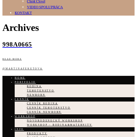
Client Closet
VIDEO SPOLUPRÁCA
KONTAKT
Archives
998A0665
READ MORE
@MARTINAFEKETOVA
HOME
PORTFOLIO
RODINA
TEHOTENSTVO
NEWBORN
CENNÍK
CENNÍK RODINA
CENNÍK TEHOTENSTVO
CENNÍK NEWBORN
WORKSHOP
NOVORODENECKÝ WORKSHOP
WORKSHOP – RODINA&MATERNITY
INFO
PRODUKTY