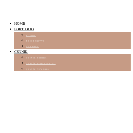
HOME
PORTFOLIO
RODINA
TEHOTENSTVO
NEWBORN
CENNÍK
CENNÍK RODINA
CENNÍK TEHOTENSTVO
CENNÍK NEWBORN