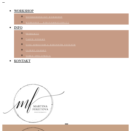
WORKSHOP
NOVORODENECKÝ WORKSHOP
WORKSHOP – RODINA&MATERNITY
INFO
PRODUKTY
ČASTÉ OTÁZKY
TVOJ SPRIEVODCA RODINNÝM FOTENÍM
CLIENT CLOSET
VIDEO SPOLUPRÁCA
KONTAKT